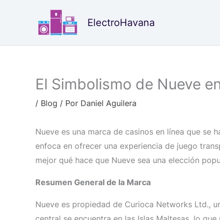
Ir
al
ElectroHavana
contenido
El Simbolismo de Nueve 
/
Blog
/ Por
Daniel Aguilera
Nueve es una marca de casinos en línea que se h
enfoca en ofrecer una experiencia de juego trans
mejor qué hace que Nueve sea una elección popul
Resumen General de la Marca
Nueve es propiedad de Curioca Networks Ltd., u
central se encuentra en las Islas Maltesas, lo qu