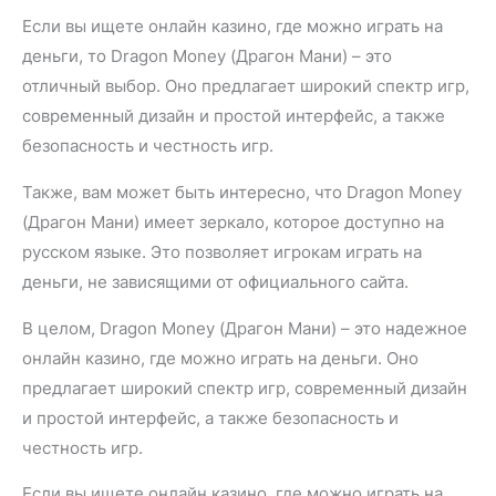
Если вы ищете онлайн казино, где можно играть на
деньги, то Dragon Money (Драгон Мани) – это
отличный выбор. Оно предлагает широкий спектр игр,
современный дизайн и простой интерфейс, а также
безопасность и честность игр.
Также, вам может быть интересно, что Dragon Money
(Драгон Мани) имеет зеркало, которое доступно на
русском языке. Это позволяет игрокам играть на
деньги, не зависящими от официального сайта.
В целом, Dragon Money (Драгон Мани) – это надежное
онлайн казино, где можно играть на деньги. Оно
предлагает широкий спектр игр, современный дизайн
и простой интерфейс, а также безопасность и
честность игр.
Если вы ищете онлайн казино, где можно играть на