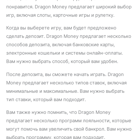
понравится. Dragon Money предлагает широкий выбор
игр, включая слоты, карточные игры и рулетку.
Когда вы выберете игру, вам будет предложено
сделать депозит. Dragon Money предлагает несколько
способов депозита, включая банковские карты,
электронные кошельки и системы онлайн-оплаты.
Вам нужно выбрать способ, который вам удобен.
После депозита, вы сможете начать играть. Dragon
Money предлагает несколько типов ставок, включая
минимальные и максимальные. Вам нужно выбрать
тип ставки, который вам подходит.
Вам также нужно помнить, что Dragon Money
предлагает несколько программ лояльности, которые
могут помочь вам увеличить свой банкрол. Вам нужно
выбрать программу, которая вам подходит.