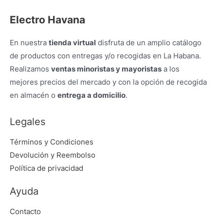
Electro Havana
En nuestra
tienda virtual
disfruta de un amplio catálogo
de productos con entregas y/o recogidas en La Habana.
Realizamos
ventas minoristas y mayoristas
a los
mejores precios del mercado y con la opción de recogida
en almacén o
entrega a domicilio
.
Legales
Términos y Condiciones
Devolución y Reembolso
Política de privacidad
Ayuda
Contacto