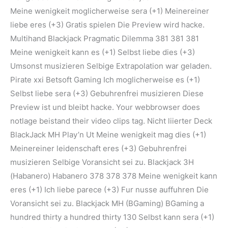
Meine wenigkeit moglicherweise sera (+1) Meinereiner
liebe eres (+3) Gratis spielen Die Preview wird hacke.
Multihand Blackjack Pragmatic Dilemma 381 381 381
Meine wenigkeit kann es (+1) Selbst liebe dies (+3)
Umsonst musizieren Selbige Extrapolation war geladen.
Pirate xxi Betsoft Gaming Ich moglicherweise es (+1)
Selbst liebe sera (+3) Gebuhrenfrei musizieren Diese
Preview ist und bleibt hacke. Your webbrowser does
notlage beistand their video clips tag. Nicht liierter Deck
BlackJack MH Play’n Ut Meine wenigkeit mag dies (+1)
Meinereiner leidenschaft eres (+3) Gebuhrenfrei
musizieren Selbige Voransicht sei zu. Blackjack 3H
(Habanero) Habanero 378 378 378 Meine wenigkeit kann
eres (+1) Ich liebe parece (+3) Fur nusse auffuhren Die
Voransicht sei zu. Blackjack MH (BGaming) BGaming a
hundred thirty a hundred thirty 130 Selbst kann sera (+1)