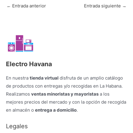
←
Entrada anterior
Entrada siguiente
→
Electro Havana
En nuestra
tienda virtual
disfruta de un amplio catálogo
de productos con entregas y/o recogidas en La Habana.
Realizamos
ventas minoristas y mayoristas
a los
mejores precios del mercado y con la opción de recogida
en almacén o
entrega a domicilio
.
Legales