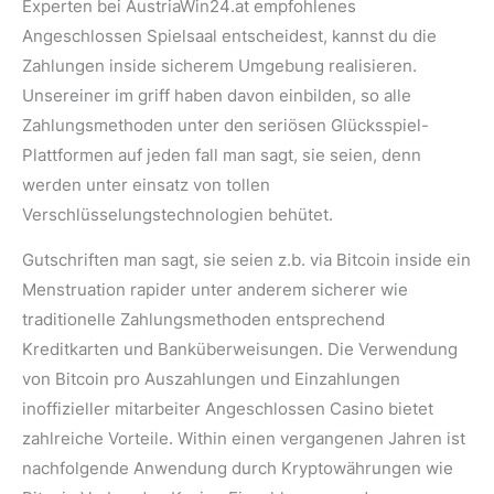
Experten bei AustriaWin24.at empfohlenes
Angeschlossen Spielsaal entscheidest, kannst du die
Zahlungen inside sicherem Umgebung realisieren.
Unsereiner im griff haben davon einbilden, so alle
Zahlungsmethoden unter den seriösen Glücksspiel-
Plattformen auf jeden fall man sagt, sie seien, denn
werden unter einsatz von tollen
Verschlüsselungstechnologien behütet.
Gutschriften man sagt, sie seien z.b. via Bitcoin inside ein
Menstruation rapider unter anderem sicherer wie
traditionelle Zahlungsmethoden entsprechend
Kreditkarten und Banküberweisungen. Die Verwendung
von Bitcoin pro Auszahlungen und Einzahlungen
inoffizieller mitarbeiter Angeschlossen Casino bietet
zahlreiche Vorteile. Within einen vergangenen Jahren ist
nachfolgende Anwendung durch Kryptowährungen wie