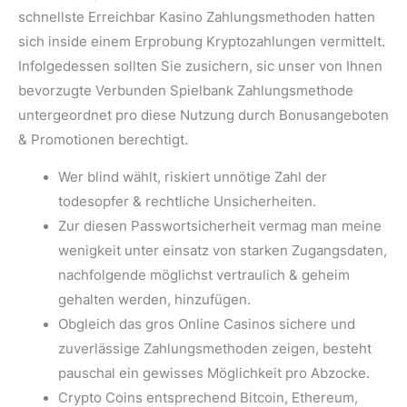
schnellste Erreichbar Kasino Zahlungsmethoden hatten
sich inside einem Erprobung Kryptozahlungen vermittelt.
Infolgedessen sollten Sie zusichern, sic unser von Ihnen
bevorzugte Verbunden Spielbank Zahlungsmethode
untergeordnet pro diese Nutzung durch Bonusangeboten
& Promotionen berechtigt.
Wer blind wählt, riskiert unnötige Zahl der
todesopfer & rechtliche Unsicherheiten.
Zur diesen Passwortsicherheit vermag man meine
wenigkeit unter einsatz von starken Zugangsdaten,
nachfolgende möglichst vertraulich & geheim
gehalten werden, hinzufügen.
Obgleich das gros Online Casinos sichere und
zuverlässige Zahlungsmethoden zeigen, besteht
pauschal ein gewisses Möglichkeit pro Abzocke.
Crypto Coins entsprechend Bitcoin, Ethereum,