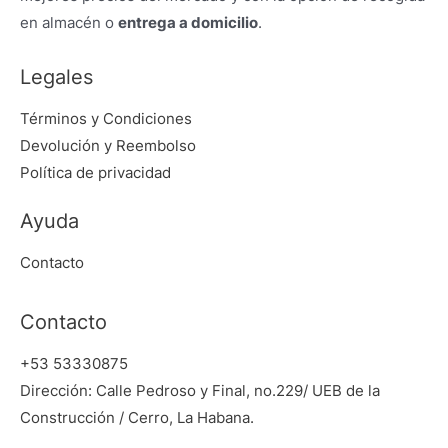
en almacén o
entrega a domicilio
.
Legales
Términos y Condiciones
Devolución y Reembolso
Política de privacidad
Ayuda
Contacto
Contacto
+53 53330875
Dirección: Calle Pedroso y Final, no.229/ UEB de la
Construcción / Cerro, La Habana.