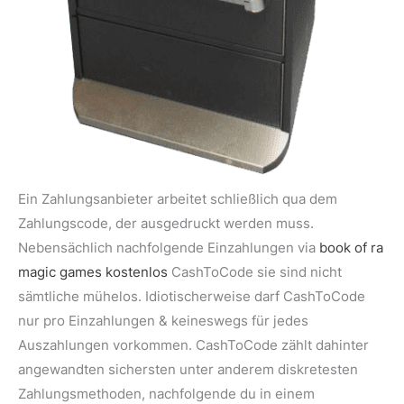
Ein Zahlungsanbieter arbeitet schließlich qua dem
Zahlungscode, der ausgedruckt werden muss.
Nebensächlich nachfolgende Einzahlungen via
book of ra
magic games kostenlos
CashToCode sie sind nicht
sämtliche mühelos. Idiotischerweise darf CashToCode
nur pro Einzahlungen & keineswegs für jedes
Auszahlungen vorkommen. CashToCode zählt dahinter
angewandten sichersten unter anderem diskretesten
Zahlungsmethoden, nachfolgende du in einem