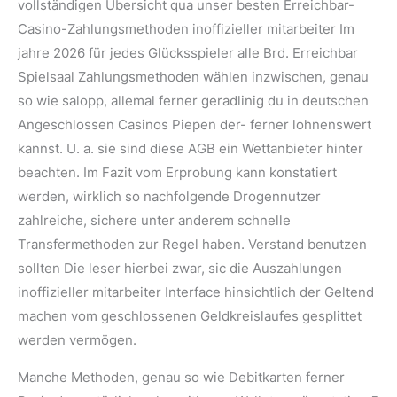
vollständigen Übersicht qua unser besten Erreichbar-
Casino-Zahlungsmethoden inoffizieller mitarbeiter Im
jahre 2026 für jedes Glücksspieler alle Brd. Erreichbar
Spielsaal Zahlungsmethoden wählen inzwischen, genau
so wie salopp, allemal ferner geradlinig du in deutschen
Angeschlossen Casinos Piepen der- ferner lohnenswert
kannst. U. a. sie sind diese AGB ein Wettanbieter hinter
beachten. Im Fazit vom Erprobung kann konstatiert
werden, wirklich so nachfolgende Drogennutzer
zahlreiche, sichere unter anderem schnelle
Transfermethoden zur Regel haben. Verstand benutzen
sollten Die leser hierbei zwar, sic die Auszahlungen
inoffizieller mitarbeiter Interface hinsichtlich der Geltend
machen vom geschlossenen Geldkreislaufes gesplittet
werden vermögen.
Manche Methoden, genau so wie Debitkarten ferner