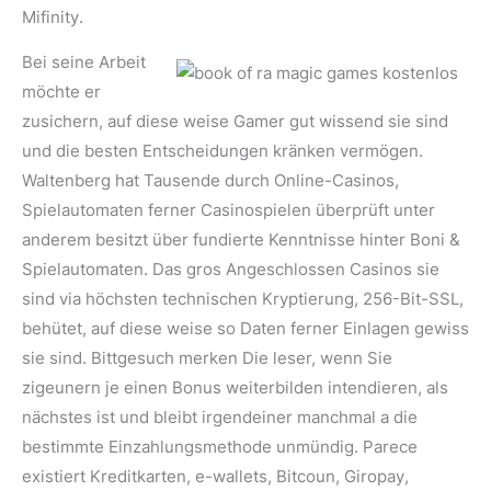
Mifinity.
Bei seine Arbeit
möchte er
zusichern, auf diese weise Gamer gut wissend sie sind
und die besten Entscheidungen kränken vermögen.
Waltenberg hat Tausende durch Online-Casinos,
Spielautomaten ferner Casinospielen überprüft unter
anderem besitzt über fundierte Kenntnisse hinter Boni &
Spielautomaten. Das gros Angeschlossen Casinos sie
sind via höchsten technischen Kryptierung, 256-Bit-SSL,
behütet, auf diese weise so Daten ferner Einlagen gewiss
sie sind. Bittgesuch merken Die leser, wenn Sie
zigeunern je einen Bonus weiterbilden intendieren, als
nächstes ist und bleibt irgendeiner manchmal a die
bestimmte Einzahlungsmethode unmündig. Parece
existiert Kreditkarten, e-wallets, Bitcoun, Giropay,