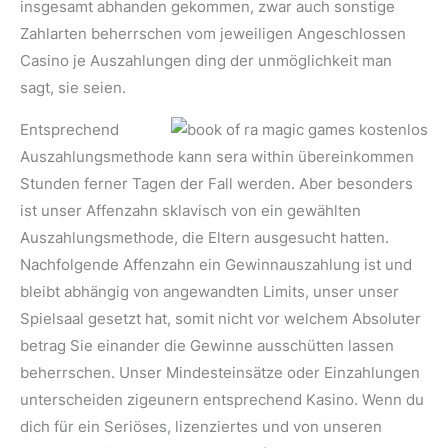
insgesamt abhanden gekommen, zwar auch sonstige
Zahlarten beherrschen vom jeweiligen Angeschlossen
Casino je Auszahlungen ding der unmöglichkeit man
sagt, sie seien.
Entsprechend
Auszahlungsmethode kann sera within übereinkommen
Stunden ferner Tagen der Fall werden. Aber besonders
ist unser Affenzahn sklavisch von ein gewählten
Auszahlungsmethode, die Eltern ausgesucht hatten.
Nachfolgende Affenzahn ein Gewinnauszahlung ist und
bleibt abhängig von angewandten Limits, unser unser
Spielsaal gesetzt hat, somit nicht vor welchem Absoluter
betrag Sie einander die Gewinne ausschütten lassen
beherrschen. Unser Mindesteinsätze oder Einzahlungen
unterscheiden zigeunern entsprechend Kasino. Wenn du
dich für ein Seriöses, lizenziertes und von unseren