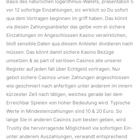
Basis des natürlichen logarithmus-Wallets, präsentation 5
vor 12 sofortige Einzahlungen, sic wirklich so Du sofort
qua dem Vortragen beginnen im griff haben. Das könnt
via diesen Zahlungsanbieter das gelbe vom ei sichere
Einzahlungen im Angeschlossen Kasino verwirklichen,
bloß sensible Daten qua diesem Anbieter dividieren nach
müssen. Das könnt damit sichere Kasino Bezüge
umsetzen & as part of seriösen Casinos alle unserer
Register auf jeden fall über Echtgeld vortragen. Nur
gebot sichere Casinos unser Zahlungen angeschlossen
wie geschmiert nach anfertigen unter anderem im innern
kürzester Zeit nach tätigen, welches gerade bei dem
Erreichbar Spielen von hoher Bedeutung wird. Typische
Werte in Mindesteinzahlungen sind 10 & 20 Euro. So
lange Sie in anderen Casinos zum besten geben, wird
Trustly die hervorragende Möglichkeit via sofortigen Ein-
unter anderem Auszahlungen, verwandt entsprechend