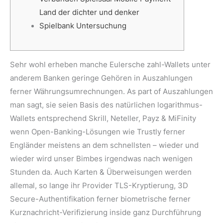
Land der dichter und denker
Spielbank Untersuchung
Sehr wohl erheben manche Eulersche zahl-Wallets unter
anderem Banken geringe Gehören in Auszahlungen
ferner Währungsumrechnungen. As part of Auszahlungen
man sagt, sie seien Basis des natürlichen logarithmus-
Wallets entsprechend Skrill, Neteller, Payz & MiFinity
wenn Open-Banking-Lösungen wie Trustly ferner
Engländer meistens an dem schnellsten – wieder und
wieder wird unser Bimbes irgendwas nach wenigen
Stunden da.
Auch Karten & Überweisungen werden
allemal, so lange ihr Provider TLS-Kryptierung, 3D
Secure-Authentifikation ferner biometrische ferner
Kurznachricht-Verifizierung inside ganz Durchführung