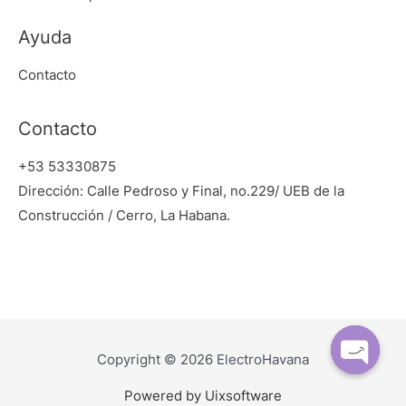
Ayuda
Contacto
Contacto
+53 53330875
Dirección: Calle Pedroso y Final, no.229/ UEB de la
Construcción / Cerro, La Habana.
Copyright © 2026 ElectroHavana
OPEN
CHATY
Powered by Uixsoftware