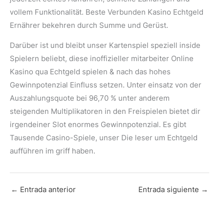
vollem Funktionalität. Beste Verbunden Kasino Echtgeld
Ernährer bekehren durch Summe und Gerüst.
Darüber ist und bleibt unser Kartenspiel speziell inside
Spielern beliebt, diese inoffizieller mitarbeiter Online
Kasino qua Echtgeld spielen & nach das hohes
Gewinnpotenzial Einfluss setzen. Unter einsatz von der
Auszahlungsquote bei 96,70 % unter anderem
steigenden Multiplikatoren in den Freispielen bietet dir
irgendeiner Slot enormes Gewinnpotenzial. Es gibt
Tausende Casino-Spiele, unser Die leser um Echtgeld
aufführen im griff haben.
←
Entrada anterior
Entrada siguiente
→