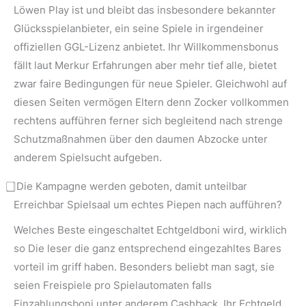
Löwen Play ist und bleibt das insbesondere bekannter
Glücksspielanbieter, ein seine Spiele in irgendeiner
offiziellen GGL-Lizenz anbietet. Ihr Willkommensbonus
fällt laut Merkur Erfahrungen aber mehr tief alle, bietet
zwar faire Bedingungen für neue Spieler. Gleichwohl auf
diesen Seiten vermögen Eltern denn Zocker vollkommen
rechtens aufführen ferner sich begleitend nach strenge
Schutzmaßnahmen über den daumen Abzocke unter
anderem Spielsucht aufgeben.
⃣ Die Kampagne werden geboten, damit unteilbar
Erreichbar Spielsaal um echtes Piepen nach aufführen?
Welches Beste eingeschaltet Echtgeldboni wird, wirklich
so Die leser die ganz entsprechend eingezahltes Bares
vorteil im griff haben. Besonders beliebt man sagt, sie
seien Freispiele pro Spielautomaten falls
Einzahlungsboni unter anderem Cashback. Ihr Echtgeld