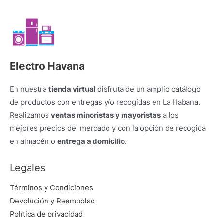
Electro Havana
En nuestra
tienda virtual
disfruta de un amplio catálogo
de productos con entregas y/o recogidas en La Habana.
Realizamos
ventas minoristas y mayoristas
a los
mejores precios del mercado y con la opción de recogida
en almacén o
entrega a domicilio
.
Legales
Términos y Condiciones
Devolución y Reembolso
Política de privacidad