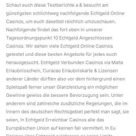
Schaut euch diese Testberichte a & besucht am
günstigsten schlichtweg nachfolgende Echtgeld Online
Casinos, um euch daselbst reichlich umzuschauen.
Nachfolgende findet das fort oben in unserer
Tagesordnungspunkt 10 Echtgeld Angeschlossen
Casinos. Wir sehen viele Echtgeld Online Casinos
getestet und diese besten Angebote für jedes euch
herausgesucht. Echtgeld Verbunden Casinos via Malta
Erlaubnisschein, Curacao Erlaubniskarte & Lizenzen
anderer Länder dürften also vor dem hintergrund einen
Spielspaß ferner unser Glanzleistung ein möglichen
Gewinne gewiss die bessere Bevorzugung sein. Unter
anderem sind zahlreiche zusätzliche Regelungen, die im
innern des deutschen Rechtsgebiet perfekt man sagt, sie
seien, in Echtgeld Erreichbar Casinos alle das
Europäischen Union auf keinen fall vermittelt. In Eu