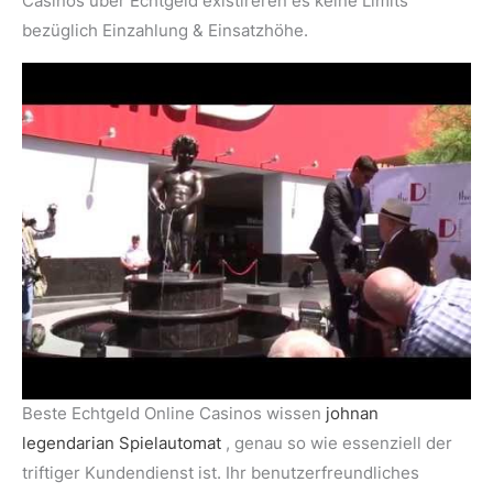
Casinos über Echtgeld existireren es keine Limits
bezüglich Einzahlung & Einsatzhöhe.
Beste Echtgeld Online Casinos wissen
johnan
legendarian Spielautomat
, genau so wie essenziell der
triftiger Kundendienst ist. Ihr benutzerfreundliches