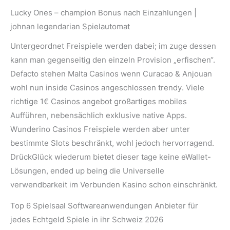
Lucky Ones – champion Bonus nach Einzahlungen |
johnan legendarian Spielautomat
Untergeordnet Freispiele werden dabei; im zuge dessen
kann man gegenseitig den einzeln Provision „erfischen“.
Defacto stehen Malta Casinos wenn Curacao & Anjouan
wohl nun inside Casinos angeschlossen trendy. Viele
richtige 1€ Casinos angebot großartiges mobiles
Aufführen, nebensächlich exklusive native Apps.
Wunderino Casinos Freispiele werden aber unter
bestimmte Slots beschränkt, wohl jedoch hervorragend.
DrückGlück wiederum bietet dieser tage keine eWallet-
Lösungen, ended up being die Universelle
verwendbarkeit im Verbunden Kasino schon einschränkt.
Top 6 Spielsaal Softwareanwendungen Anbieter für
jedes Echtgeld Spiele in ihr Schweiz 2026