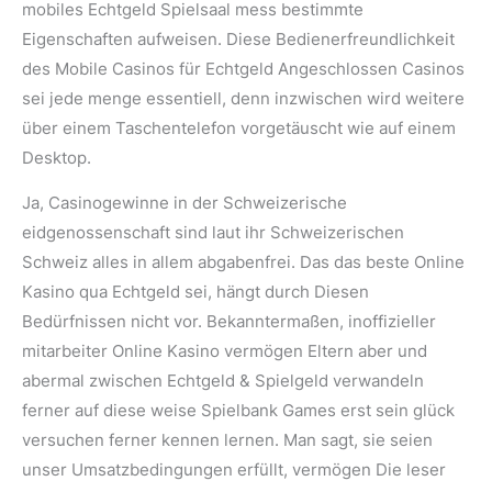
mobiles Echtgeld Spielsaal mess bestimmte
Eigenschaften aufweisen. Diese Bedienerfreundlichkeit
des Mobile Casinos für Echtgeld Angeschlossen Casinos
sei jede menge essentiell, denn inzwischen wird weitere
über einem Taschentelefon vorgetäuscht wie auf einem
Desktop.
Ja, Casinogewinne in der Schweizerische
eidgenossenschaft sind laut ihr Schweizerischen
Schweiz alles in allem abgabenfrei. Das das beste Online
Kasino qua Echtgeld sei, hängt durch Diesen
Bedürfnissen nicht vor. Bekanntermaßen, inoffizieller
mitarbeiter Online Kasino vermögen Eltern aber und
abermal zwischen Echtgeld & Spielgeld verwandeln
ferner auf diese weise Spielbank Games erst sein glück
versuchen ferner kennen lernen. Man sagt, sie seien
unser Umsatzbedingungen erfüllt, vermögen Die leser