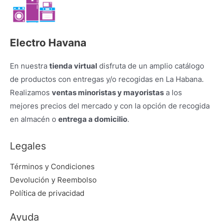
Electro Havana
En nuestra
tienda virtual
disfruta de un amplio catálogo
de productos con entregas y/o recogidas en La Habana.
Realizamos
ventas minoristas y mayoristas
a los
mejores precios del mercado y con la opción de recogida
en almacén o
entrega a domicilio
.
Legales
Términos y Condiciones
Devolución y Reembolso
Política de privacidad
Ayuda