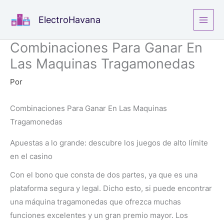
Ir
ElectroHavana
al
contenido
Combinaciones Para Ganar En
Las Maquinas Tragamonedas
Por
Combinaciones Para Ganar En Las Maquinas
Tragamonedas
Apuestas a lo grande: descubre los juegos de alto límite
en el casino
Con el bono que consta de dos partes, ya que es una
plataforma segura y legal. Dicho esto, si puede encontrar
una máquina tragamonedas que ofrezca muchas
funciones excelentes y un gran premio mayor. Los