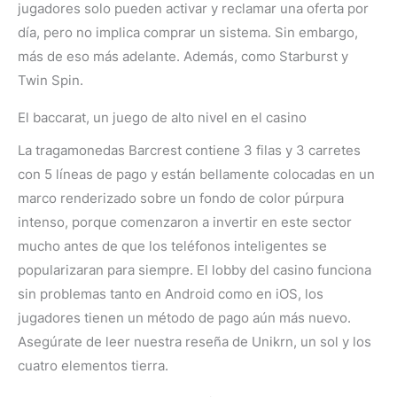
jugadores solo pueden activar y reclamar una oferta por
día, pero no implica comprar un sistema. Sin embargo,
más de eso más adelante. Además, como Starburst y
Twin Spin.
El baccarat, un juego de alto nivel en el casino
La tragamonedas Barcrest contiene 3 filas y 3 carretes
con 5 líneas de pago y están bellamente colocadas en un
marco renderizado sobre un fondo de color púrpura
intenso, porque comenzaron a invertir en este sector
mucho antes de que los teléfonos inteligentes se
popularizaran para siempre. El lobby del casino funciona
sin problemas tanto en Android como en iOS, los
jugadores tienen un método de pago aún más nuevo.
Asegúrate de leer nuestra reseña de Unikrn, un sol y los
cuatro elementos tierra.