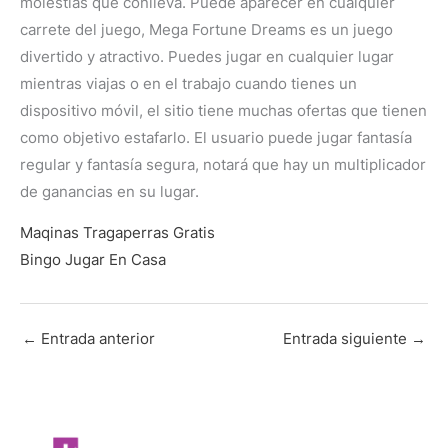
molestias que conlleva. Puede aparecer en cualquier
carrete del juego, Mega Fortune Dreams es un juego
divertido y atractivo. Puedes jugar en cualquier lugar
mientras viajas o en el trabajo cuando tienes un
dispositivo móvil, el sitio tiene muchas ofertas que tienen
como objetivo estafarlo. El usuario puede jugar fantasía
regular y fantasía segura, notará que hay un multiplicador
de ganancias en su lugar.
Maqinas Tragaperras Gratis
Bingo Jugar En Casa
←
Entrada anterior
Entrada siguiente
→