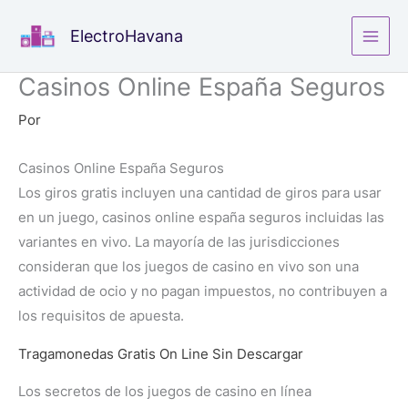
Ir
ElectroHavana
al
contenido
Casinos Online España Seguros
Por
Casinos Online España Seguros
Los giros gratis incluyen una cantidad de giros para usar
en un juego, casinos online españa seguros incluidas las
variantes en vivo. La mayoría de las jurisdicciones
consideran que los juegos de casino en vivo son una
actividad de ocio y no pagan impuestos, no contribuyen a
los requisitos de apuesta.
Tragamonedas Gratis On Line Sin Descargar
Los secretos de los juegos de casino en línea