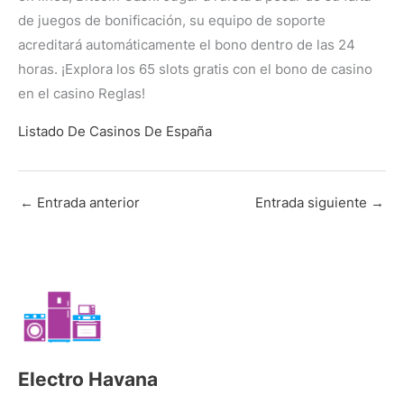
de juegos de bonificación, su equipo de soporte
acreditará automáticamente el bono dentro de las 24
horas. ¡Explora los 65 slots gratis con el bono de casino
en el casino Reglas!
Listado De Casinos De España
←
Entrada anterior
Entrada siguiente
→
Electro Havana