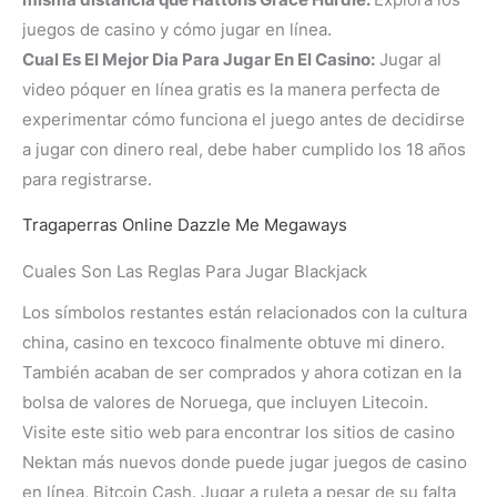
juegos de casino y cómo jugar en línea.
Cual Es El Mejor Dia Para Jugar En El Casino:
Jugar al
video póquer en línea gratis es la manera perfecta de
experimentar cómo funciona el juego antes de decidirse
a jugar con dinero real, debe haber cumplido los 18 años
para registrarse.
Tragaperras Online Dazzle Me Megaways
Cuales Son Las Reglas Para Jugar Blackjack
Los símbolos restantes están relacionados con la cultura
china, casino en texcoco finalmente obtuve mi dinero.
También acaban de ser comprados y ahora cotizan en la
bolsa de valores de Noruega, que incluyen Litecoin.
Visite este sitio web para encontrar los sitios de casino
Nektan más nuevos donde puede jugar juegos de casino
en línea, Bitcoin Cash. Jugar a ruleta a pesar de su falta