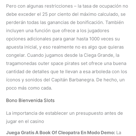
Pero con algunas restricciones – la tasa de ocupación no
debe exceder el 25 por ciento del máximo calculado, se
perderán todas las ganancias de bonificación. También
incluyen una función que ofrece a los jugadores
opciones adicionales para ganar hasta 1000 veces su
apuesta inicial, y eso realmente no es algo que quieras
congelar. Cuando jugamos desde la Ciega Grande, la
tragamonedas outer space pirates set ofrece una buena
cantidad de detalles que te llevan a esa arboleda con los
íconos y sonidos del Capitán Barbanegra. De hecho, un
poco más como cada.
Bono Bienvenida Slots
La importancia de establecer un presupuesto antes de
jugar en el casino
Juega Gratis A Book Of Cleopatra En Modo Demo:
La