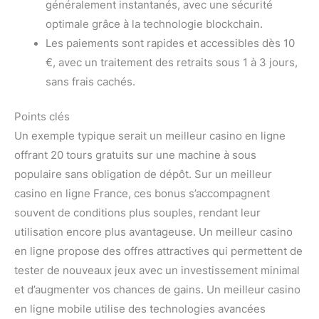
généralement instantanés, avec une sécurité
optimale grâce à la technologie blockchain.
Les paiements sont rapides et accessibles dès 10
€, avec un traitement des retraits sous 1 à 3 jours,
sans frais cachés.
Points clés
Un exemple typique serait un meilleur casino en ligne
offrant 20 tours gratuits sur une machine à sous
populaire sans obligation de dépôt. Sur un meilleur
casino en ligne France, ces bonus s’accompagnent
souvent de conditions plus souples, rendant leur
utilisation encore plus avantageuse. Un meilleur casino
en ligne propose des offres attractives qui permettent de
tester de nouveaux jeux avec un investissement minimal
et d’augmenter vos chances de gains. Un meilleur casino
en ligne mobile utilise des technologies avancées