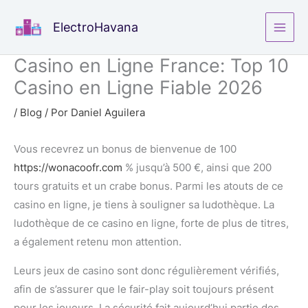
Ir
ElectroHavana
al
contenido
Casino en Ligne France: Top 10
Casino en Ligne Fiable 2026
/
Blog
/ Por
Daniel Aguilera
Vous recevrez un bonus de bienvenue de 100
https://wonacoofr.com
% jusqu’à 500 €, ainsi que 200
tours gratuits et un crabe bonus. Parmi les atouts de ce
casino en ligne, je tiens à souligner sa ludothèque. La
ludothèque de ce casino en ligne, forte de plus de titres,
a également retenu mon attention.
Leurs jeux de casino sont donc régulièrement vérifiés,
afin de s’assurer que le fair-play soit toujours présent
pour les joueurs. La sécurité fait aujourd’hui partie des