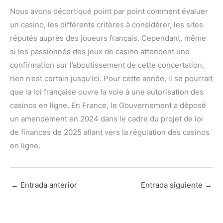
Nous avons décortiqué point par point comment évaluer
un casino, les différents critères à considérer, les sites
réputés auprès des joueurs français. Cependant, même
si les passionnés des jeux de casino attendent une
confirmation sur l’aboutissement de cette concertation,
rien n’est certain jusqu’ici. Pour cette année, il se pourrait
que la loi française ouvre la voie à une autorisation des
casinos en ligne. En France, le Gouvernement a déposé
un amendement en 2024 dans le cadre du projet de loi
de finances de 2025 allant vers la régulation des casinos
en ligne.
←
Entrada anterior
Entrada siguiente
→