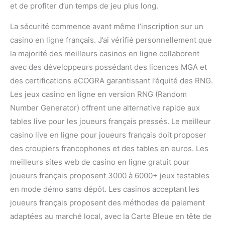
et de profiter d’un temps de jeu plus long.
La sécurité commence avant même l’inscription sur un
casino en ligne français. J’ai vérifié personnellement que
la majorité des meilleurs casinos en ligne collaborent
avec des développeurs possédant des licences MGA et
des certifications eCOGRA garantissant l’équité des RNG.
Les jeux casino en ligne en version RNG (Random
Number Generator) offrent une alternative rapide aux
tables live pour les joueurs français pressés. Le meilleur
casino live en ligne pour joueurs français doit proposer
des croupiers francophones et des tables en euros. Les
meilleurs sites web de casino en ligne gratuit pour
joueurs français proposent 3000 à 6000+ jeux testables
en mode démo sans dépôt. Les casinos acceptant les
joueurs français proposent des méthodes de paiement
adaptées au marché local, avec la Carte Bleue en tête de