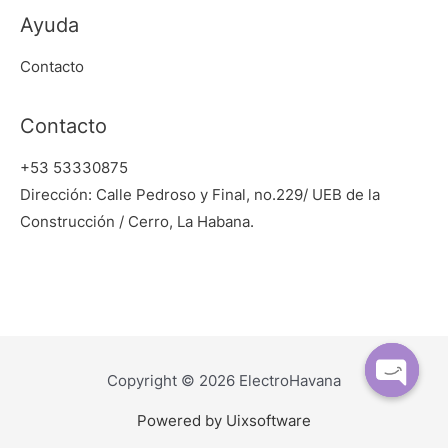
Ayuda
Contacto
Contacto
+53 53330875
Dirección: Calle Pedroso y Final, no.229/ UEB de la
Construcción / Cerro, La Habana.
Copyright © 2026 ElectroHavana
OPEN
CHATY
Powered by Uixsoftware