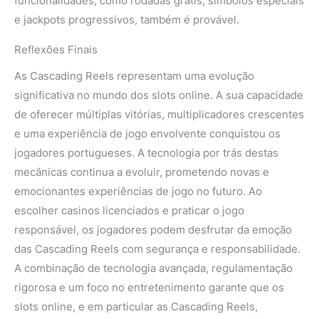
funcionalidades, como rodadas grátis, símbolos especiais
e jackpots progressivos, também é provável.
Reflexões Finais
As Cascading Reels representam uma evolução
significativa no mundo dos slots online. A sua capacidade
de oferecer múltiplas vitórias, multiplicadores crescentes
e uma experiência de jogo envolvente conquistou os
jogadores portugueses. A tecnologia por trás destas
mecânicas continua a evoluir, prometendo novas e
emocionantes experiências de jogo no futuro. Ao
escolher casinos licenciados e praticar o jogo
responsável, os jogadores podem desfrutar da emoção
das Cascading Reels com segurança e responsabilidade.
A combinação de tecnologia avançada, regulamentação
rigorosa e um foco no entretenimento garante que os
slots online, e em particular as Cascading Reels,