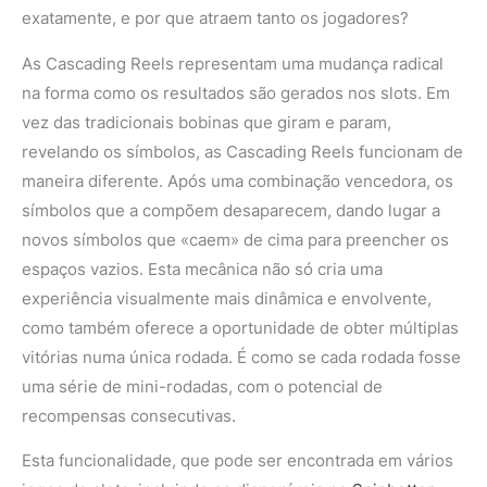
exatamente, e por que atraem tanto os jogadores?
As Cascading Reels representam uma mudança radical
na forma como os resultados são gerados nos slots. Em
vez das tradicionais bobinas que giram e param,
revelando os símbolos, as Cascading Reels funcionam de
maneira diferente. Após uma combinação vencedora, os
símbolos que a compõem desaparecem, dando lugar a
novos símbolos que «caem» de cima para preencher os
espaços vazios. Esta mecânica não só cria uma
experiência visualmente mais dinâmica e envolvente,
como também oferece a oportunidade de obter múltiplas
vitórias numa única rodada. É como se cada rodada fosse
uma série de mini-rodadas, com o potencial de
recompensas consecutivas.
Esta funcionalidade, que pode ser encontrada em vários