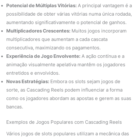
Potencial de Múltiplas Vitórias:
A principal vantagem é a
possibilidade de obter várias vitórias numa única rodada,
aumentando significativamente o potencial de ganhos.
Multiplicadores Crescentes:
Muitos jogos incorporam
multiplicadores que aumentam a cada cascata
consecutiva, maximizando os pagamentos.
Experiência de Jogo Envolvente:
A ação contínua e a
animação visualmente apelativa mantêm os jogadores
entretidos e envolvidos.
Novas Estratégias:
Embora os slots sejam jogos de
sorte, as Cascading Reels podem influenciar a forma
como os jogadores abordam as apostas e gerem as suas
bancas.
Exemplos de Jogos Populares com Cascading Reels
Vários jogos de slots populares utilizam a mecânica das