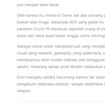
pun menjadi lebih besar.
Oleh karena itu, menurut Devie, tak ada seorang 
bawah atau tinggi. Sebanyak 40% uang gadai itu 
pandemi Covid-19 membuat sejumlah orang di Ind
mulai dari tema buah klasik hingga cerita mitologi
Sebagai solusi untuk mengatasi judi yang merajal
visual yang menarik, gameplay yang sederhana, 
membuatnya lebih mudah diakses oleh pengguna d
sendiri, melarang setiap umat Muslim melakukan 
Dion mengaku sedikit beruntung karena tak terjera
pengakuan beberapa penjudi- sangat sederhana 
telepon.