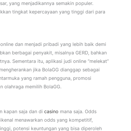
sar, yang menjadikannya semakin populer.
kkan tingkat kepercayaan yang tinggi dari para
 online dan menjadi pribadi yang lebih baik demi
abkan berbagai penyakit, misalnya GERD, bahkan
a. Sementara itu, aplikasi judi online “melekat”
k mengherankan jika BolaGG dianggap sebagai
 antarmuka yang ramah pengguna, promosi
n olahraga memilih BolaGG.
n kapan saja dan di
casino
mana saja. Odds
dikenal menawarkan odds yang kompetitif,
ggi, potensi keuntungan yang bisa diperoleh