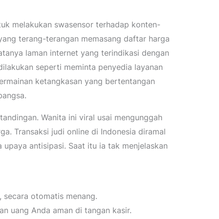
ntuk melakukan swasensor terhadap konten-
d yang terang-terangan memasang daftar harga
yatanya laman internet yang terindikasi dengan
 dilakukan seperti meminta penyedia layanan
. Permainan ketangkasan yang bertentangan
bangsa.
rtandingan. Wanita ini viral usai mengunggah
a. Transaksi judi online di Indonesia diramal
 upaya antisipasi. Saat itu ia tak menjelaskan
, secara otomatis menang.
an uang Anda aman di tangan kasir.