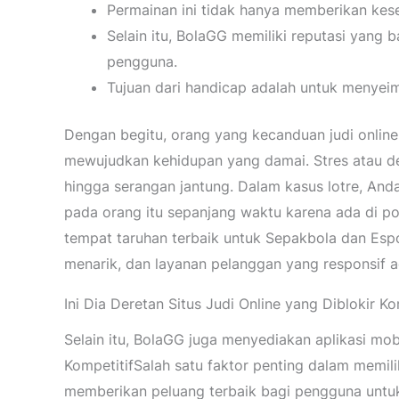
Permainan ini tidak hanya memberikan kes
Selain itu, BolaGG memiliki reputasi yang
pengguna.
Tujuan dari handicap adalah untuk menyeim
Dengan begitu, orang yang kecanduan judi online p
mewujudkan kehidupan yang damai. Stres atau de
hingga serangan jantung. Dalam kasus lotre, Anda
pada orang itu sepanjang waktu karena ada di p
tempat taruhan terbaik untuk Sepakbola dan Esp
menarik, dan layanan pelanggan yang responsif
Ini Dia Deretan Situs Judi Online yang Diblokir K
Selain itu, BolaGG juga menyediakan aplikasi 
KompetitifSalah satu faktor penting dalam memil
memberikan peluang terbaik bagi pengguna untuk