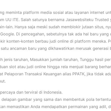
 meminta platform media sosial atau layanan internet u
dalam UU ITE. Salah satunya bernama Jasawebsiteku Truste
 lain-lain. Hanya saja meski sudah memblokir jutaan situs, n
i Google. Di pencegahan, sebetulnya tak ada hal baru yang
lokir konten-konten berbau judi online di platform mereka
h satu ancaman baru yang dikhawatirkan merusak generasi 
ih jenis taruhan, Masukkan jumlah taruhan, Tunggu hasil pe
n slot atau judi online hingga rela menjual barang berharg
at Pelaporan Transaksi Keuangan alias PPATK, jika tidak ada
ut.
ercaya dan terviral di Indonesia.
at delapan gambar yang sama dan membentuk pola tertentu
k akan memastikan Anda mendapatkan permainan yang adil, d