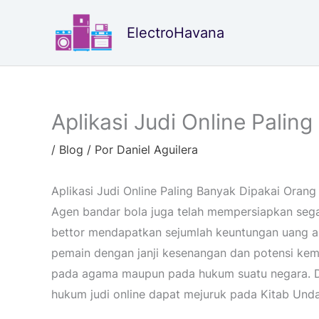
Ir
al
ElectroHavana
contenido
Aplikasi Judi Online Palin
/
Blog
/ Por
Daniel Aguilera
Aplikasi Judi Online Paling Banyak Dipakai Orang
Agen bandar bola juga telah mempersiapkan sega
bettor mendapatkan sejumlah keuntungan uang as
pemain dengan janji kesenangan dan potensi keme
pada agama maupun pada hukum suatu negara. Da
hukum judi online dapat mejuruk pada Kitab Un