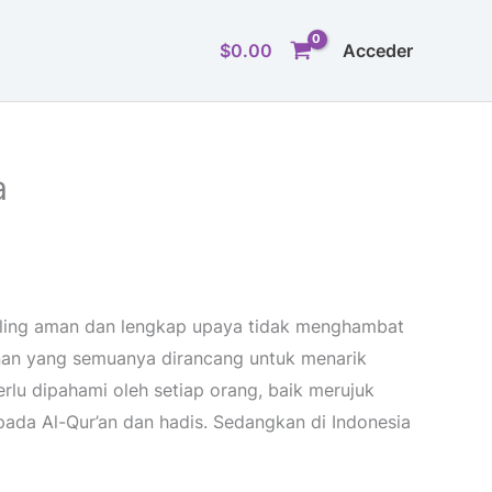
$
0.00
Acceder
a
paling aman dan lengkap upaya tidak menghambat
inan yang semuanya dirancang untuk menarik
rlu dipahami oleh setiap orang, baik merujuk
da Al-Qur’an dan hadis. Sedangkan di Indonesia