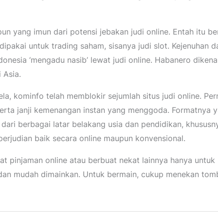
pun yang imun dari potensi jebakan judi online. Entah itu
dipakai untuk trading saham, sisanya judi slot. Kejenuhan
onesia ‘mengadu nasib’ lewat judi online. Habanero diken
 Asia.
ela, kominfo telah memblokir sejumlah situs judi online. P
serta janji kemenangan instan yang menggoda. Formatnya y
ari berbagai latar belakang usia dan pendidikan, khusus
perjudian baik secara online maupun konvensional.
t pinjaman online atau berbuat nekat lainnya hanya untuk b
dan mudah dimainkan. Untuk bermain, cukup menekan tombo