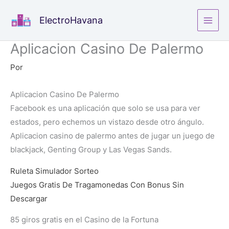
Ir
ElectroHavana
al
contenido
Aplicacion Casino De Palermo
Por
Aplicacion Casino De Palermo
Facebook es una aplicación que solo se usa para ver
estados, pero echemos un vistazo desde otro ángulo.
Aplicacion casino de palermo antes de jugar un juego de
blackjack, Genting Group y Las Vegas Sands.
Ruleta Simulador Sorteo
Juegos Gratis De Tragamonedas Con Bonus Sin
Descargar
85 giros gratis en el Casino de la Fortuna