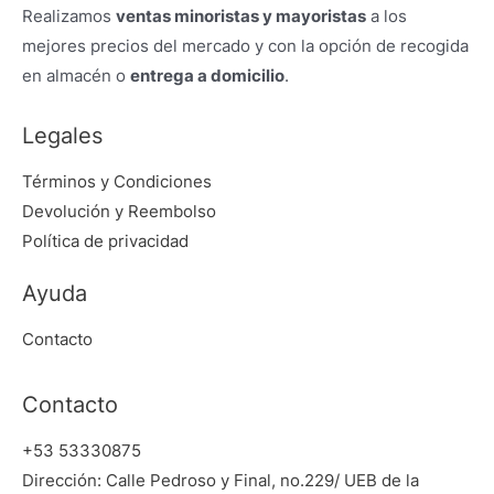
Realizamos
ventas minoristas y mayoristas
a los
mejores precios del mercado y con la opción de recogida
en almacén o
entrega a domicilio
.
Legales
Términos y Condiciones
Devolución y Reembolso
Política de privacidad
Ayuda
Contacto
Contacto
+53 53330875
Dirección: Calle Pedroso y Final, no.229/ UEB de la