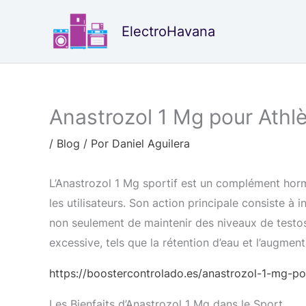
Ir
al
ElectroHavana
contenido
Anastrozol 1 Mg pour Athl
/
Blog
/ Por
Daniel Aguilera
L’Anastrozol 1 Mg sportif est un complément hormo
les utilisateurs. Son action principale consiste 
non seulement de maintenir des niveaux de testos
excessive, tels que la rétention d’eau et l’augment
https://boostercontrolado.es/anastrozol-1-mg-po
Les Bienfaits d’Anastrozol 1 Mg dans le Sport